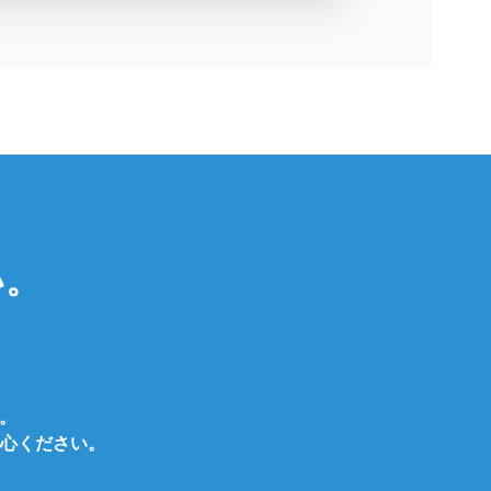
い。
。
。
心ください。